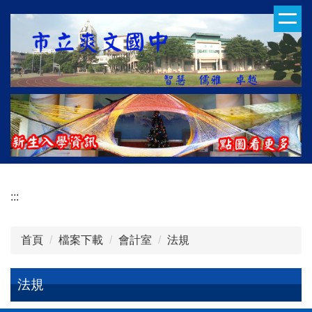
跳
到
主
要
內
容
區
:::
首頁
檔案下載
會計室
法規
法規