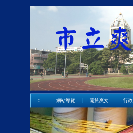
跳
到
主
要
內
容
區
:::
網站導覽
關於爽文
行政