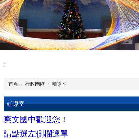
:::
首頁
行政團隊
輔導室
輔導室
爽文國中歡迎您！
請點選左側欄選單