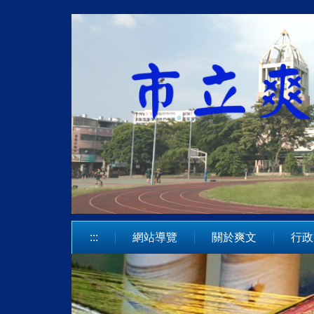
跳
到
主
要
內
容
區
:::
網站導覽
關於爽文
行政