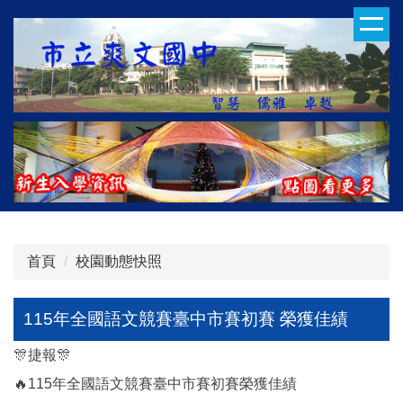
跳
到
主
要
內
容
區
首頁
校園動態快照
115年全國語文競賽臺中市賽初賽 榮獲佳績
🎊捷報🎊
🔥115年全國語文競賽臺中市賽初賽榮獲佳績