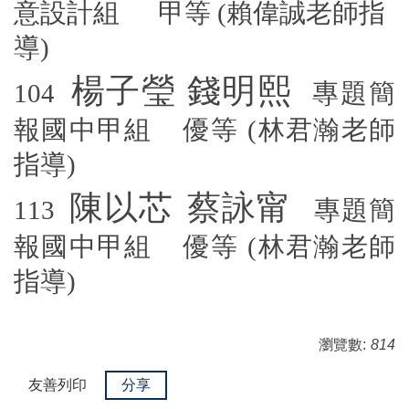
意設計組 甲等
(
賴偉誠老師指
導)
楊子瑩
錢明熙
104
專題簡
報國中甲組 優等
(
林君瀚老師
指導)
陳以芯
蔡詠甯
113
專題簡
報國中甲組 優等
(
林君瀚老師
指導)
瀏覽數:
814
友善列印
分享