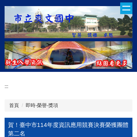
跳
到
主
要
內
容
區
:::
首頁
即時-榮譽-獎項
賀！臺中市114年度資訊應用競賽決賽榮獲團體
第二名