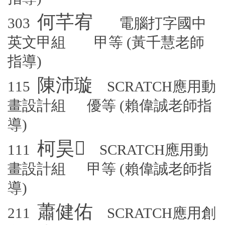
何芊宥
303
電腦打字國中
英文甲組 甲等
(
黃千慧老師
指導)
陳沛璇
115
SCRATCH應用動
畫設計組 優等
(
賴偉誠老師指
導)
柯昊
𩂿
111
SCRATCH應用動
畫設計組 甲等
(
賴偉誠老師指
導)
蕭健佑
211
SCRATCH應用創