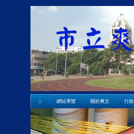
跳
到
主
要
內
容
區
:::
網站導覽
關於爽文
行政