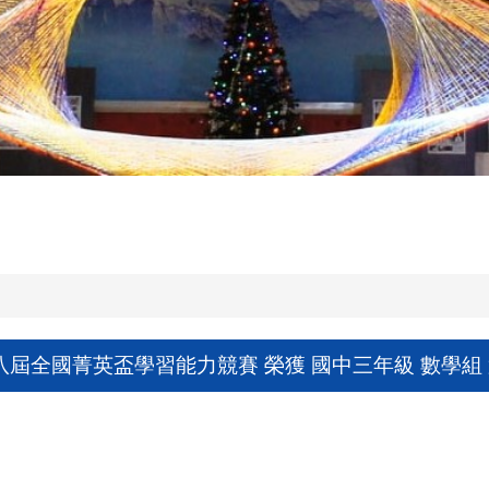
十八屆全國菁英盃學習能力競賽 榮獲 國中三年級 數學組