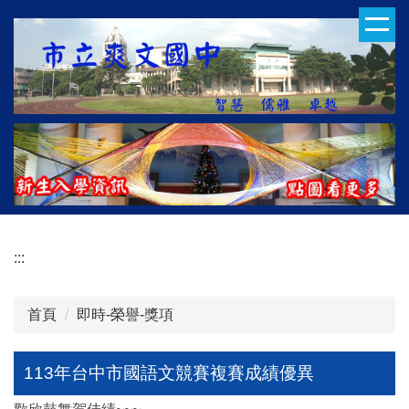
跳
到
主
要
內
容
區
:::
首頁
即時-榮譽-獎項
113年台中市國語文競賽複賽成績優異