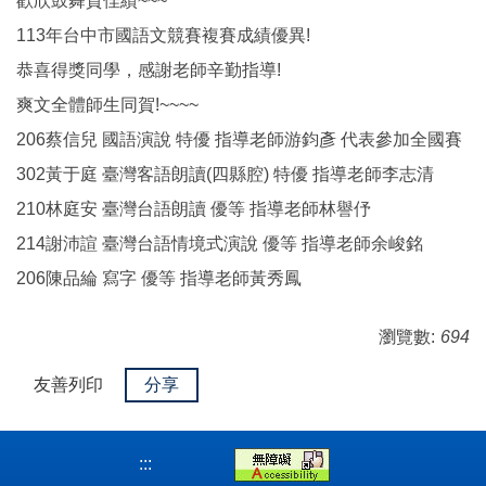
歡欣鼓舞賀佳績~~~
113年台中市國語文競賽複賽成績優異!
恭喜得獎同學，感謝老師辛勤指導!
爽文全體師生同賀!~~~~
206蔡信兒 國語演說 特優 指導老師游鈞彥 代表參加全國賽
302黃于庭 臺灣客語朗讀(四縣腔) 特優 指導老師李志清
210林庭安 臺灣台語朗讀 優等 指導老師林譽伃
214謝沛諠 臺灣台語情境式演說 優等 指導老師余峻銘
206陳品綸 寫字 優等 指導老師黃秀鳳
瀏覽數:
694
友善列印
分享
:::