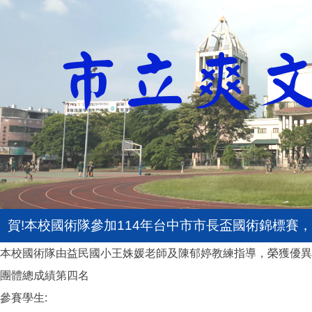
賀!本校國術隊參加114年台中市市長盃國術錦標賽
本校國術隊由益民國小王姝媛老師及陳郁婷教練指導，榮獲優異
團體總成績第四名
參賽學生: