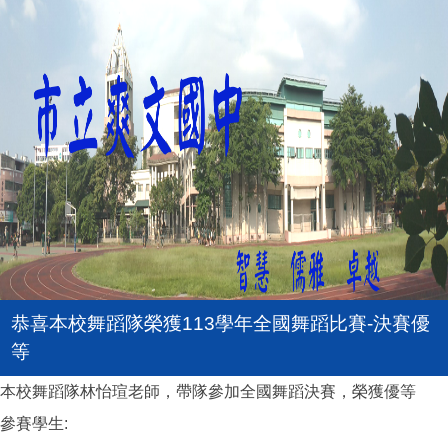
恭喜本校舞蹈隊榮獲113學年全國舞蹈比賽-決賽優
等
本校舞蹈隊林怡瑄老師，帶隊參加全國舞蹈決賽，榮獲優等
參賽學生: