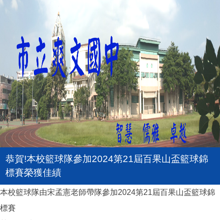
恭賀!本校籃球隊參加2024第21屆百果山盃籃球錦
標賽榮獲佳績
本校籃球隊由宋孟憲老師帶隊參加2024第21屆百果山盃籃球錦
標賽